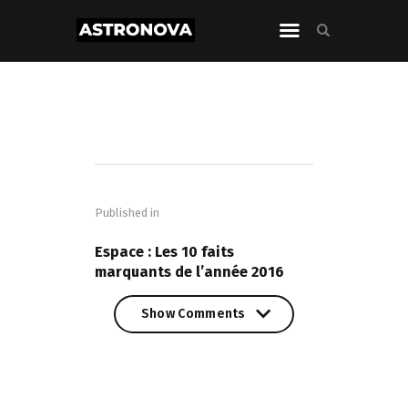
Navigation
de
Published in
l’article
PREVIOUS POST
Espace : Les 10 faits
marquants de l’année 2016
Show Comments
Show Comments