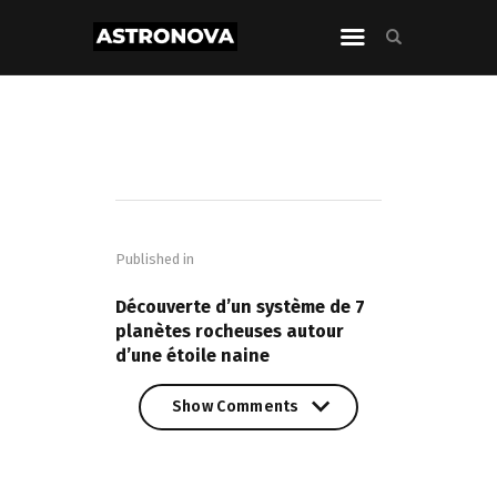
Navigation
de
Published in
l’article
PREVIOUS POST
Découverte d’un système de 7
planètes rocheuses autour
d’une étoile naine
Show Comments
Show Comments