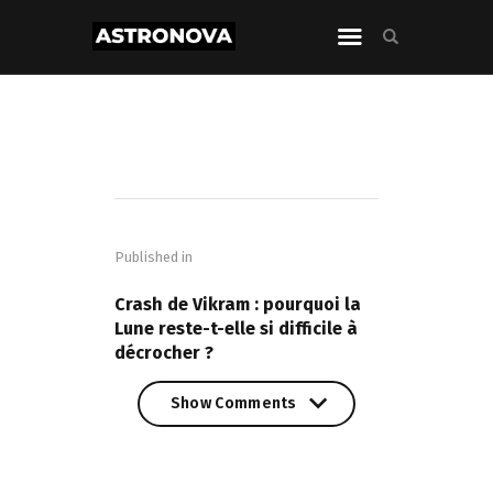
Navigation
de
Published in
l’article
PREVIOUS POST
Crash de Vikram : pourquoi la
Lune reste-t-elle si difficile à
décrocher ?
Show Comments
Show Comments