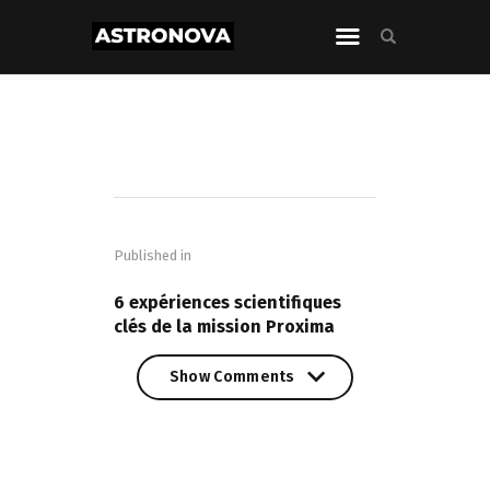
Navigation
de
Published in
l’article
PREVIOUS POST
6 expériences scientifiques
clés de la mission Proxima
Show Comments
Show Comments